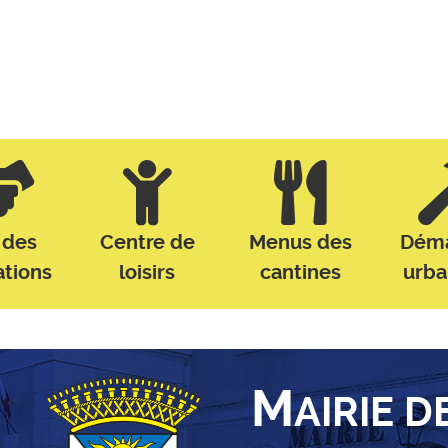
 des
Centre de
Menus des
Dém
ations
loisirs
cantines
urb
M
AIRIE D