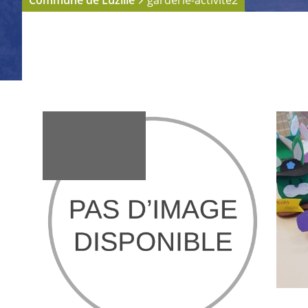
Commune de Luzillé
garderie-activite2