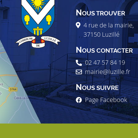
N
OUS TROUVER
4 rue de la mairie,
37150
Luzillé
N
OUS CONTACTER
02 47 57 84 19
mairie@luzille.fr
N
OUS SUIVRE
Page Facebook