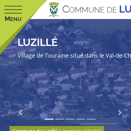
C
LU
OMMUNE DE
M
ENU
LUZILLÉ
Village de Touraine situé dans le Val-de-C
Previous
Next