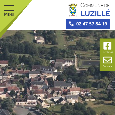
C
OMMUNE DE
LUZILLÉ
M
ENU
02 47 57 84 19
Facebook
Contact