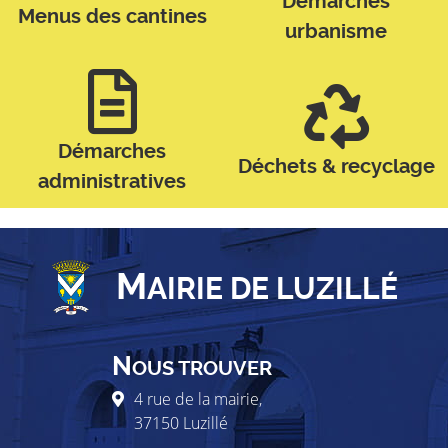
Démarches
Menus des cantines
urbanisme
Démarches
Déchets & recyclage
administratives
M
AIRIE DE LUZILLÉ
N
OUS TROUVER
4 rue de la mairie,
37150
Luzillé