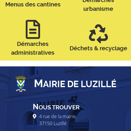
Démarches
Menus des cantines
urbanisme
Démarches
Déchets & recyclage
administratives
M
AIRIE DE LUZILLÉ
N
OUS TROUVER
4 rue de la mairie,
37150
Luzillé