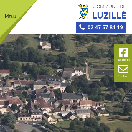
C
OMMUNE DE
LUZILLÉ
M
ENU
02 47 57 84 19
Facebook
Contact