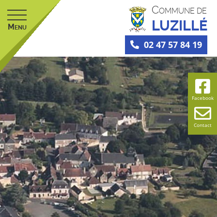
C
OMMUNE DE
LUZILLÉ
M
ENU
02 47 57 84 19
Facebook
Contact