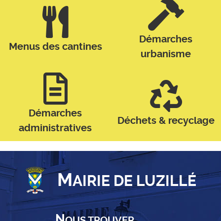
Démarches
Menus des cantines
urbanisme
Démarches
Déchets & recyclage
administratives
M
AIRIE DE LUZILLÉ
N
OUS TROUVER