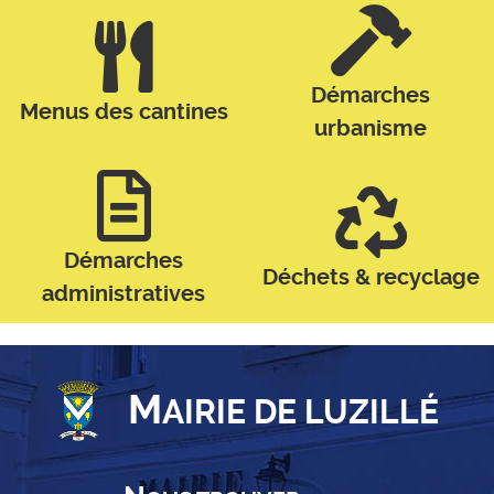
Démarches
Menus des cantines
urbanisme
Démarches
Déchets & recyclage
administratives
M
AIRIE DE LUZILLÉ