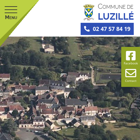
C
OMMUNE DE
LUZILLÉ
M
ENU
02 47 57 84 19
Facebook
Contact