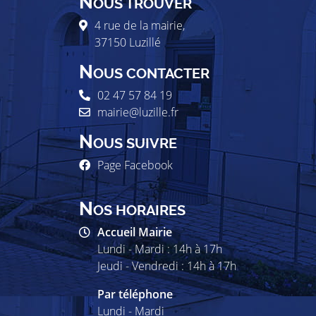
N
OUS TROUVER
4 rue de la mairie,
37150
Luzillé
N
OUS CONTACTER
02 47 57 84 19
mairie@luzille.fr
N
OUS SUIVRE
Page Facebook
N
OS HORAIRES
Accueil Mairie
Lundi - Mardi : 14h à 17h
Jeudi - Vendredi : 14h à 17h
Par téléphone
Lundi - Mardi