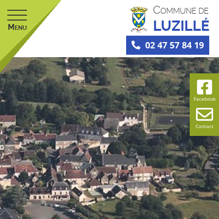
C
OMMUNE DE
LUZILLÉ
M
ENU
02 47 57 84 19
Facebook
Contact