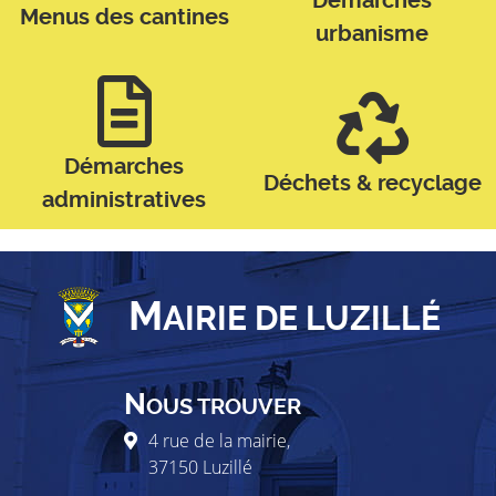
Démarches
Menus des cantines
urbanisme
Démarches
Déchets & recyclage
administratives
M
AIRIE DE LUZILLÉ
N
OUS TROUVER
4 rue de la mairie,
37150
Luzillé