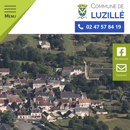
C
OMMUNE DE
LUZILLÉ
M
ENU
02 47 57 84 19
Facebook
Contact