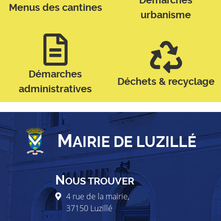
Démarches
Menus des cantines
urbanisme
Démarches
Déchets & recyclage
administratives
M
AIRIE DE LUZILLÉ
N
OUS TROUVER
4 rue de la mairie,
37150
Luzillé