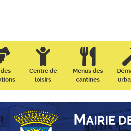
 des
Centre de
Menus des
Dém
ations
loisirs
cantines
urb
M
AIRIE D