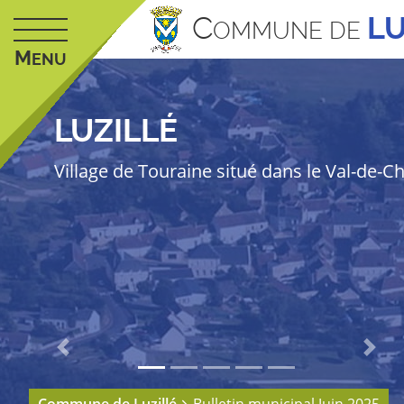
C
LU
OMMUNE DE
M
ENU
LUZILLÉ
Village de Touraine situé dans le Val-de-C
Previous
Next