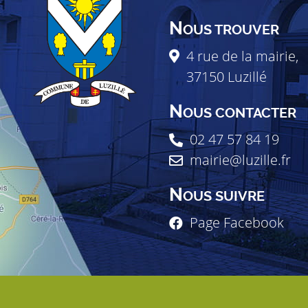
N
OUS TROUVER
4 rue de la mairie,
37150
Luzillé
N
OUS CONTACTER
02 47 57 84 19
mairie@luzille.fr
N
OUS SUIVRE
Page Facebook