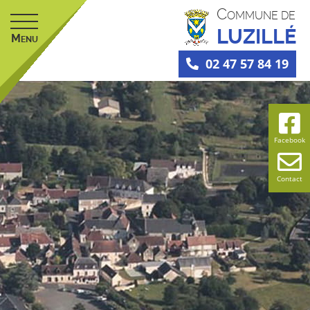
C
OMMUNE DE
LUZILLÉ
M
ENU
02 47 57 84 19
Facebook
Contact