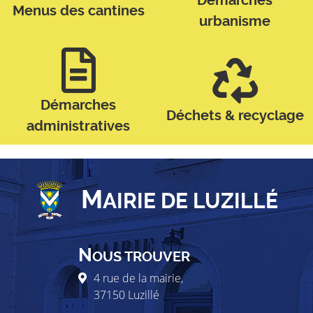
Démarches
Menus des cantines
urbanisme
Démarches
Déchets & recyclage
administratives
M
AIRIE DE LUZILLÉ
N
OUS TROUVER
4 rue de la mairie,
37150
Luzillé