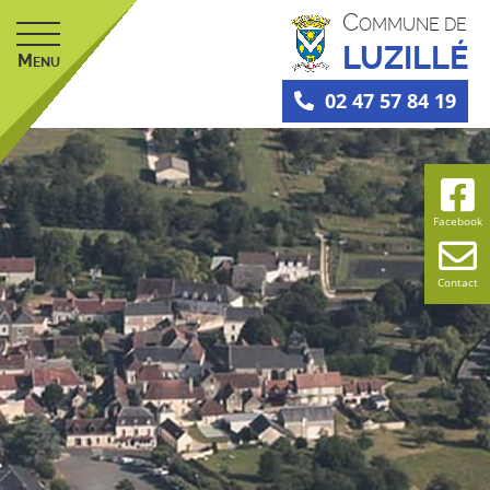
C
OMMUNE DE
LUZILLÉ
M
ENU
02 47 57 84 19
Facebook
Contact