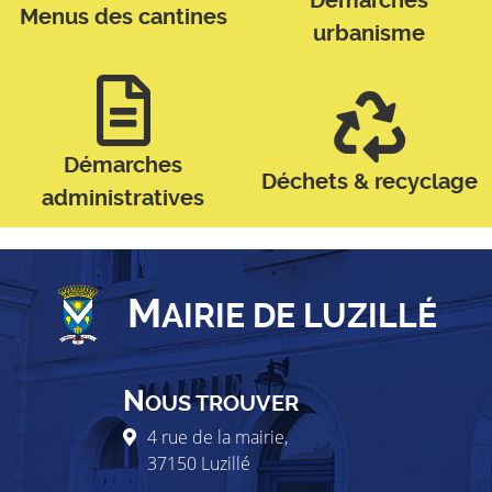
Démarches
Menus des cantines
urbanisme
Démarches
Déchets & recyclage
administratives
M
AIRIE DE LUZILLÉ
N
OUS TROUVER
4 rue de la mairie,
37150
Luzillé