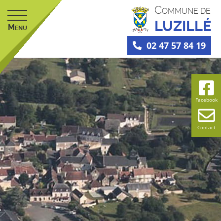
C
OMMUNE DE
LUZILLÉ
M
ENU
02 47 57 84 19
Facebook
Contact