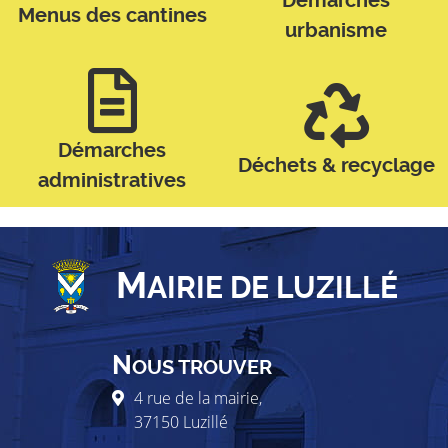
Démarches
Menus des cantines
urbanisme
Démarches
Déchets & recyclage
administratives
M
AIRIE DE LUZILLÉ
N
OUS TROUVER
4 rue de la mairie,
37150
Luzillé