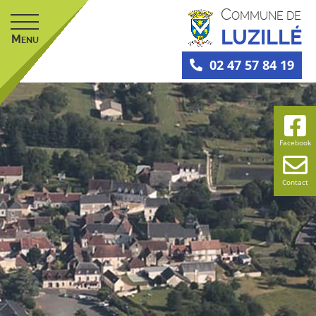
C
OMMUNE DE
LUZILLÉ
M
ENU
02 47 57 84 19
Facebook
Contact