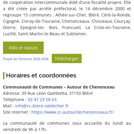
de coopération intercommunale doté d’une fiscalité propre. Elle
a été créée par arrêté préfectoral, le 14 décembre 2000 et
regroupe 15 communes : Athée-sur-Cher, Bléré, Céré-la-Ronde,
Cigogné, Civray-de-Touraine, Chenonceaux, Chisseaux, Courçay,
Dierre, Epeigné-les- Bois, Francueil, La Croix-en-Touraine,
Luzillé, Saint-Martin-le-Beau et Sublaines.
Rôle et statuts
Télécharger
Projet de Territoire 2020-2026
Horaires et coordonnées
Communauté de Communes – Autour de Chenonceau
Adresse: 39 Rue Léon Gambetta, 37150 Bléré
Téléphone :
02 47 23 58 63
Mail :
info@cc-blere-valdecher.fr
Site internet :
https://www.cc-autourdechenonceaux.fr/
La communauté de communes vous accueille du lundi au
vendredi de 9h à 17h.