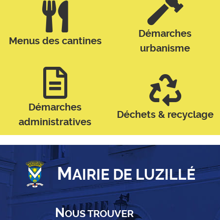
Démarches
Menus des cantines
urbanisme
Démarches
Déchets & recyclage
administratives
M
AIRIE DE LUZILLÉ
N
OUS TROUVER