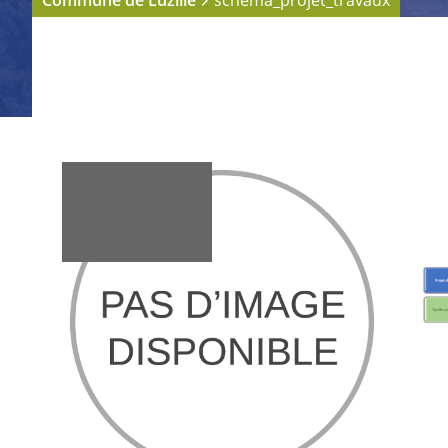
Commune de Luzillé
schema_projet_travaux