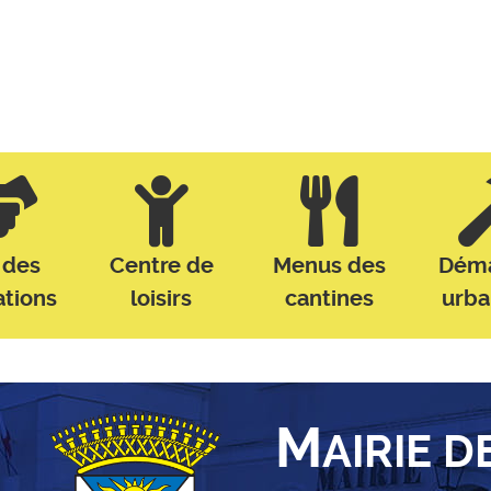
 des
Centre de
Menus des
Dém
ations
loisirs
cantines
urb
M
AIRIE D