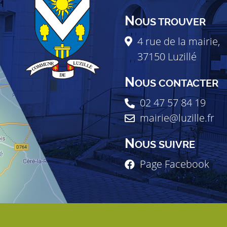
N
OUS TROUVER
4 rue de la mairie,
37150
Luzillé
N
OUS CONTACTER
02 47 57 84 19
mairie@luzille.fr
N
OUS SUIVRE
Page Facebook