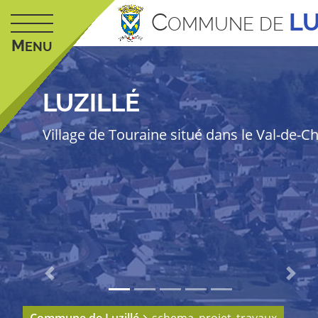
C
LU
OMMUNE DE
M
ENU
LUZILLÉ
Village de Touraine situé dans le Val-de-C
Previous
Next