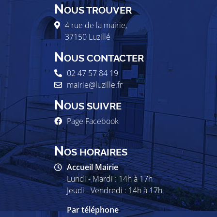
N
OUS TROUVER
4 rue de la mairie,
37150
Luzillé
N
OUS CONTACTER
02 47 57 84 19
mairie@luzille.fr
N
OUS SUIVRE
Page Facebook
N
OS HORAIRES
Accueil Mairie
Lundi - Mardi : 14h à 17h
Jeudi - Vendredi : 14h à 17h
Par téléphone