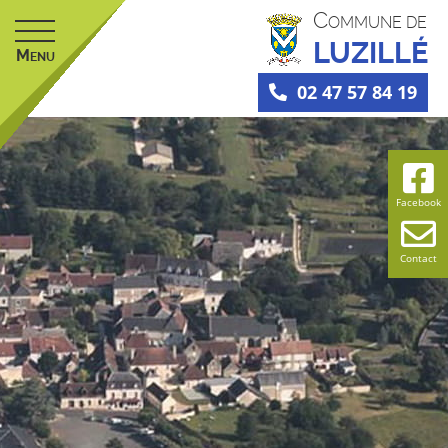
C
OMMUNE DE
LUZILLÉ
M
ENU
02 47 57 84 19
Facebook
Contact