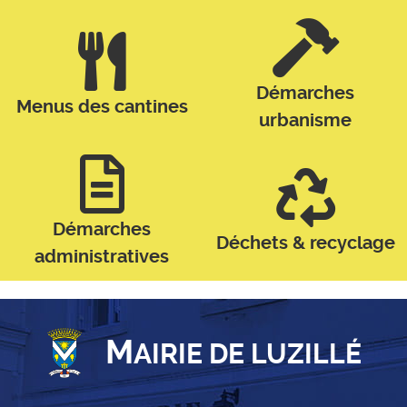
Démarches
Menus des cantines
urbanisme
Démarches
Déchets & recyclage
administratives
M
AIRIE DE LUZILLÉ