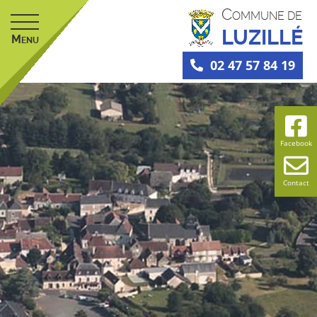
C
OMMUNE DE
LUZILLÉ
M
ENU
02 47 57 84 19
Facebook
Contact