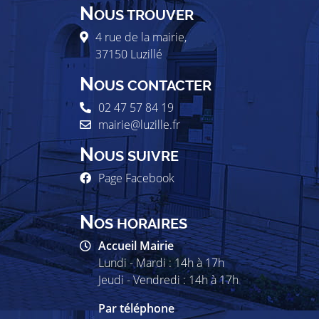
N
OUS TROUVER
4 rue de la mairie,
37150
Luzillé
N
OUS CONTACTER
02 47 57 84 19
mairie@luzille.fr
N
OUS SUIVRE
Page Facebook
N
OS HORAIRES
Accueil Mairie
Lundi - Mardi : 14h à 17h
Jeudi - Vendredi : 14h à 17h
Par téléphone