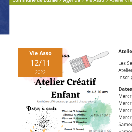
Commune de Luzillé
Agenda
Vie Asso
Atelier cr
Atelie
Vie Asso
12/11
Les Se
Atelie
2022
Inscri
Dates 
Mercr
Mercr
Mercr
Mercr
Samed
Samed