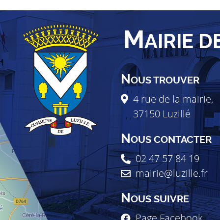
M
AIRIE D
N
OUS TROUVER
4 rue de la mairie,
37150
Luzillé
N
OUS CONTACTER
02 47 57 84 19
mairie@luzille.fr
N
OUS SUIVRE
Page Facebook