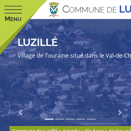
C
LU
OMMUNE DE
M
ENU
LUZILLÉ
Village de Touraine situé dans le Val-de-C
Previous
Next