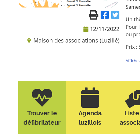
Samed
Un th
Pour l
12/11/2022
ou pré
Maison des associations (Luzillé)
Prix :
Affiche 
Trouver le
Agenda
Liste
défibrilateur
luzillois
associ