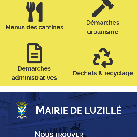
Démarches
Menus des cantines
urbanisme
Démarches
Déchets & recyclage
administratives
M
AIRIE DE LUZILLÉ
N
OUS TROUVER