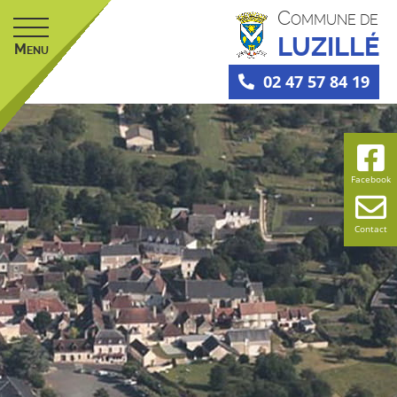
C
OMMUNE DE
LUZILLÉ
M
ENU
02 47 57 84 19
Facebook
Contact