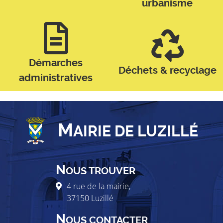
urbanisme
Démarches
Déchets & recyclage
administratives
M
AIRIE DE LUZILLÉ
N
OUS TROUVER
4 rue de la mairie,
37150
Luzillé
N
OUS CONTACTER