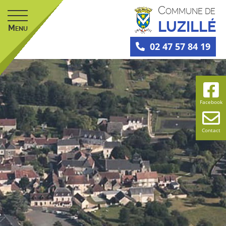
C
OMMUNE DE
LUZILLÉ
M
ENU
02 47 57 84 19
Facebook
Contact