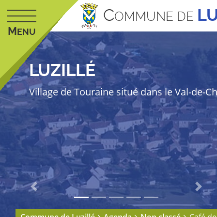
C
LU
OMMUNE DE
M
ENU
LUZILLÉ
Village de Touraine situé dans le Val-de-C
Previous
Next