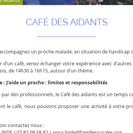
s aidants
CAFÉ DES AIDANTS
accompagnez un proche malade, en situation de handicap ou
r d’un café, venez échanger votre expérience avec d’autre
ois, de 14h30 à 16h15, autour d’un thème.
 : J’aide un proche : limites et responsabilités
par des professionnels, le Café des aidants est un temps co
nt le café, nous pouvons proposer une activité à votre pr
oin contactez nous :
INDE / 07 82 08 58 82 / anna.linde@famillesrurales.org