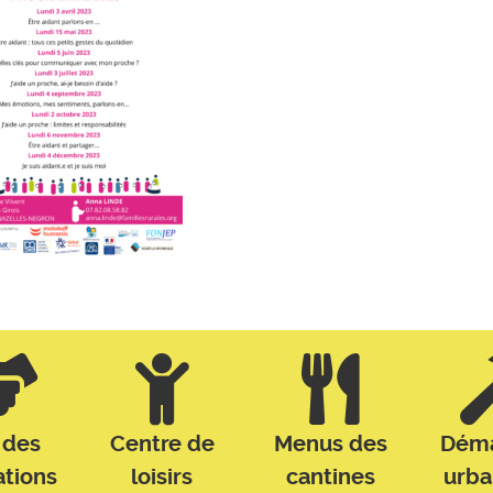
 des
Centre de
Menus des
Dém
ations
loisirs
cantines
urb