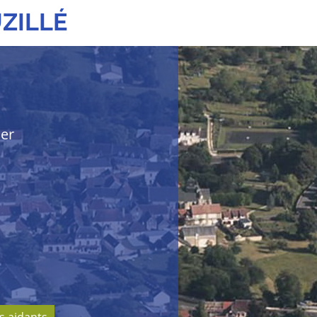
ZILLÉ
her