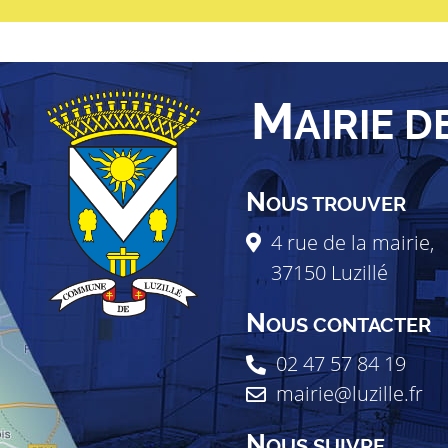
M
AIRIE D
N
OUS TROUVER
4 rue de la mairie,
37150
Luzillé
N
OUS CONTACTER
02 47 57 84 19
mairie@luzille.fr
N
OUS SUIVRE