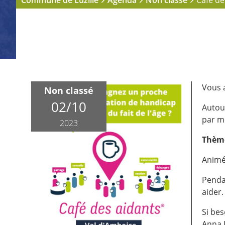
Commune de Luzillé
Agenda
Non classé
Café de
Vous 
Non classé
02/10
Autou
par m
2023
Thème
Animé 
Penda
aider.
Si bes
Anna L