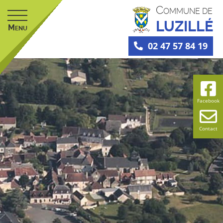
C
OMMUNE DE
LUZILLÉ
M
ENU
02 47 57 84 19
Facebook
Contact