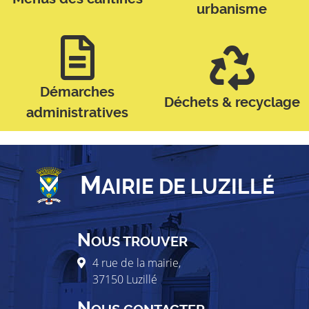
urbanisme
Démarches
Déchets & recyclage
administratives
M
AIRIE DE LUZILLÉ
N
OUS TROUVER
4 rue de la mairie,
37150
Luzillé
N