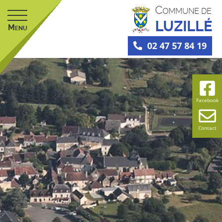
C
OMMUNE DE
LUZILLÉ
M
ENU
02 47 57 84 19
Facebook
Contact