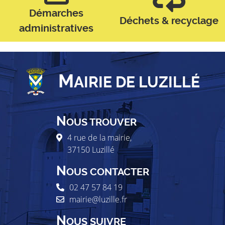
Démarches
Déchets & recyclage
administratives
M
AIRIE DE LUZILLÉ
N
OUS TROUVER
4 rue de la mairie,
37150
Luzillé
N
OUS CONTACTER
02 47 57 84 19
mairie@luzille.fr
N
OUS SUIVRE