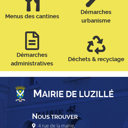
Démarches
Menus des cantines
urbanisme
Démarches
Déchets & recyclage
administratives
M
AIRIE DE LUZILLÉ
N
OUS TROUVER
4 rue de la mairie,