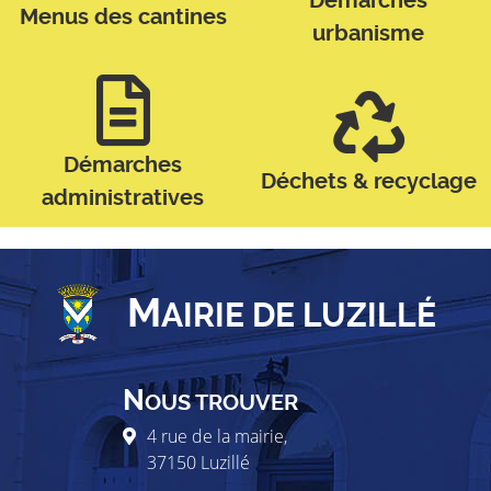
Démarches
Menus des cantines
urbanisme
Démarches
Déchets & recyclage
administratives
M
AIRIE DE LUZILLÉ
N
OUS TROUVER
4 rue de la mairie,
37150
Luzillé