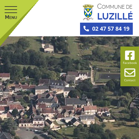
C
OMMUNE DE
LUZILLÉ
M
ENU
02 47 57 84 19
Facebook
Contact