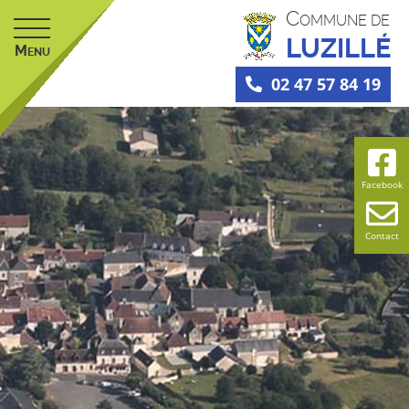
C
OMMUNE DE
LUZILLÉ
M
ENU
02 47 57 84 19
Facebook
Contact