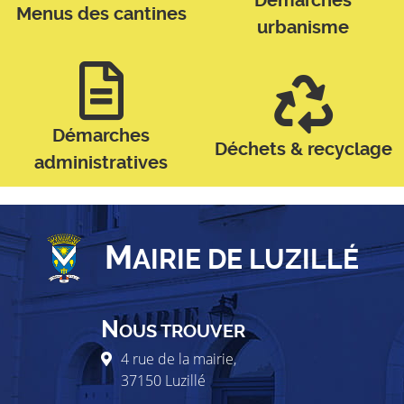
Démarches
Menus des cantines
urbanisme
Démarches
Déchets & recyclage
administratives
M
AIRIE DE LUZILLÉ
N
OUS TROUVER
4 rue de la mairie,
37150
Luzillé