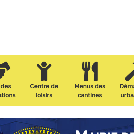
 des
Centre de
Menus des
Dém
ations
loisirs
cantines
urb