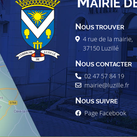
M
AIRIE D
N
OUS TROUVER
4 rue de la mairie,
37150
Luzillé
N
OUS CONTACTER
02 47 57 84 19
mairie@luzille.fr
N
OUS SUIVRE
Page Facebook