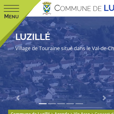
C
LU
OMMUNE DE
M
ENU
LUZILLÉ
Village de Touraine situé dans le Val-de-C
Previous
Next