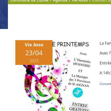
Commune de Luzillé
Agenda
Vie Asso
Concert d
La Fa
Vie Asso
23/04
Avec 
2023
Entrée
A 14h3
Concert