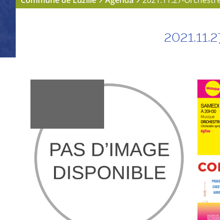
Commune de Luzillé
Agenda
2021.11.27-Orchestr
2021.1