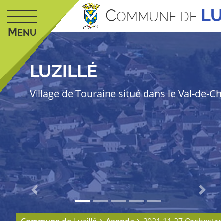
C
LU
OMMUNE DE
M
ENU
LUZILLÉ
Village de Touraine situé dans le Val-de-C
Previous
Next