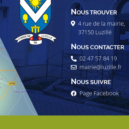
N
OUS TROUVER
4 rue de la mairie,
37150
Luzillé
N
OUS CONTACTER
02 47 57 84 19
mairie@luzille.fr
N
OUS SUIVRE
Page Facebook