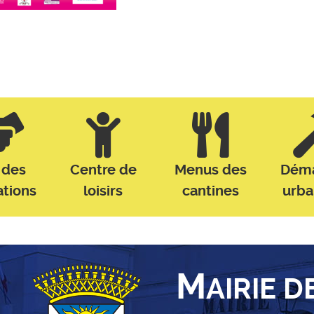
 des
Centre de
Menus des
Dém
ations
loisirs
cantines
urb
M
AIRIE D