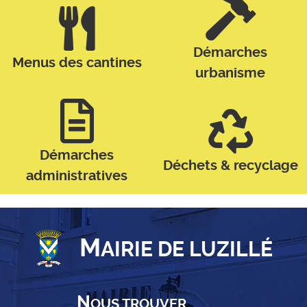
Démarches
Menus des cantines
urbanisme
Démarches
Déchets & recyclage
administratives
M
AIRIE DE LUZILLÉ
N
OUS TROUVER