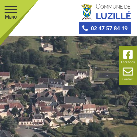
C
OMMUNE DE
LUZILLÉ
M
ENU
02 47 57 84 19
Facebook
Contact