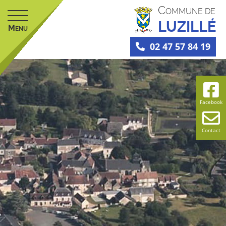
C
OMMUNE DE
LUZILLÉ
M
ENU
02 47 57 84 19
Facebook
Contact