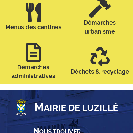
Démarches
Menus des cantines
urbanisme
Démarches
Déchets & recyclage
administratives
M
AIRIE DE LUZILLÉ
N
OUS TROUVER