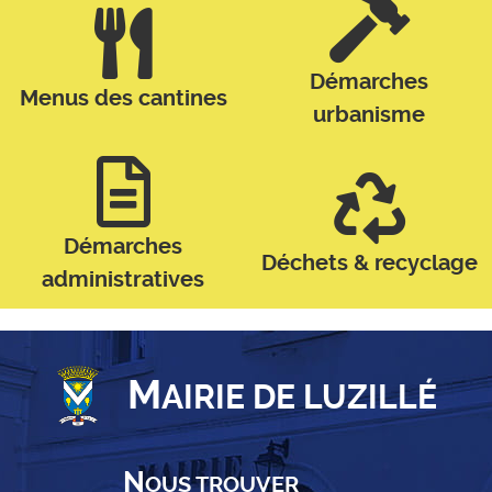
Démarches
Menus des cantines
urbanisme
Démarches
Déchets & recyclage
administratives
M
AIRIE DE LUZILLÉ
N
OUS TROUVER