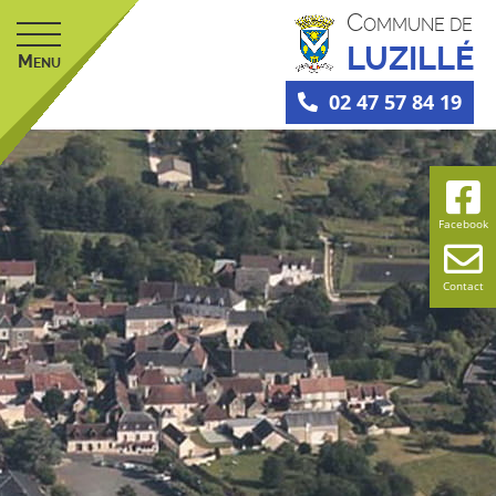
C
OMMUNE DE
LUZILLÉ
M
ENU
02 47 57 84 19
Facebook
Contact