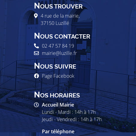
N
OUS TROUVER
4 rue de la mairie,
37150
Luzillé
N
OUS CONTACTER
02 47 57 84 19
mairie@luzille.fr
N
OUS SUIVRE
Page Facebook
N
OS HORAIRES
Accueil Mairie
Lundi - Mardi : 14h à 17h
Jeudi - Vendredi : 14h à 17h
Par téléphone