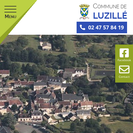
C
OMMUNE DE
LUZILLÉ
M
ENU
02 47 57 84 19
Facebook
Contact