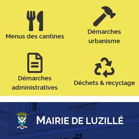
Démarches
Menus des cantines
urbanisme
Démarches
Déchets & recyclage
administratives
M
AIRIE DE LUZILLÉ