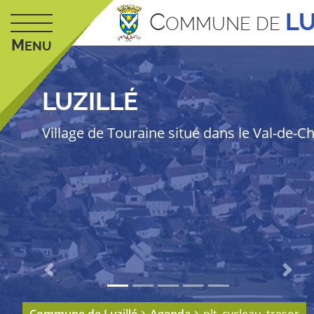
C
LU
OMMUNE DE
M
ENU
LUZILLÉ
Village de Touraine situé dans le Val-de-C
Previous
Next