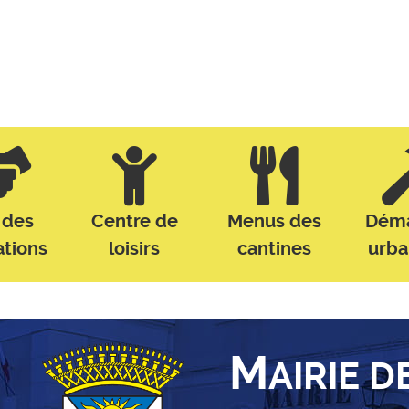
 des
Centre de
Menus des
Dém
ations
loisirs
cantines
urb
M
AIRIE D