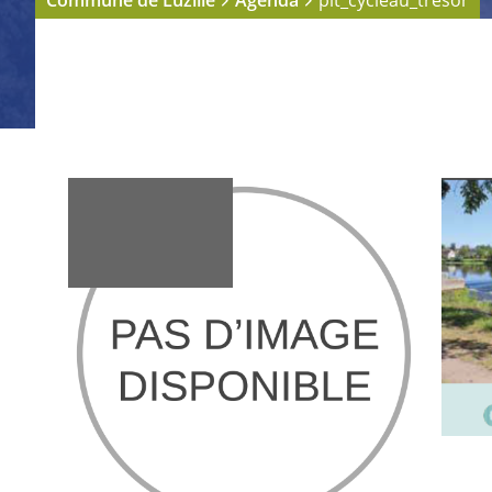
Commune de Luzillé
Agenda
plt_cycleau_tresor