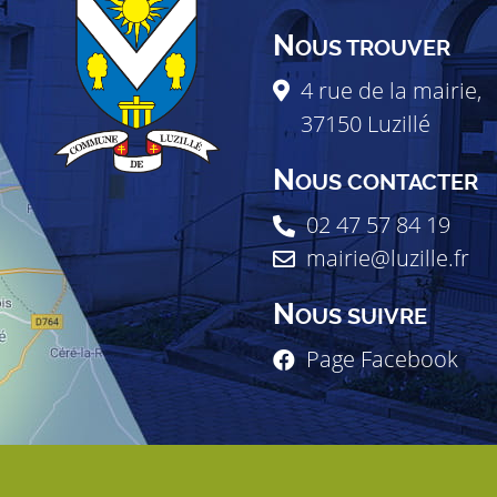
N
OUS TROUVER
4 rue de la mairie,
37150
Luzillé
N
OUS CONTACTER
02 47 57 84 19
mairie@luzille.fr
N
OUS SUIVRE
Page Facebook