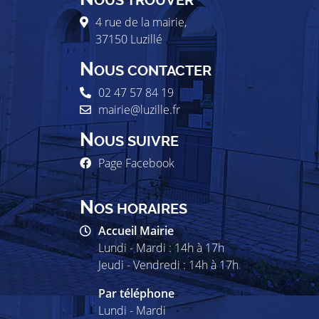
OUS TROUVER
4 rue de la mairie,
37150
Luzillé
N
OUS CONTACTER
02 47 57 84 19
mairie@luzille.fr
N
OUS SUIVRE
Page Facebook
N
OS HORAIRES
Accueil Mairie
Lundi - Mardi : 14h à 17h
Jeudi - Vendredi : 14h à 17h
Par téléphone
Lundi - Mardi