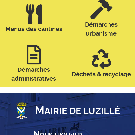
Démarches
Menus des cantines
urbanisme
Démarches
Déchets & recyclage
administratives
M
AIRIE DE LUZILLÉ
N