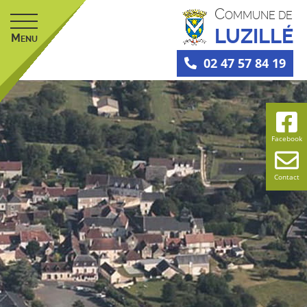
C
OMMUNE DE
LUZILLÉ
M
ENU
02 47 57 84 19
Facebook
Contact