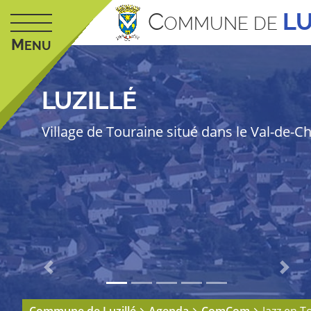
C
LU
OMMUNE DE
M
ENU
LUZILLÉ
Village de Touraine situé dans le Val-de-C
Previous
Next