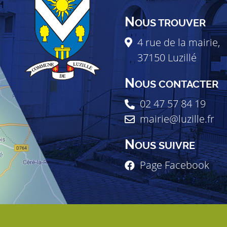
N
OUS TROUVER
4 rue de la mairie,
37150
Luzillé
N
OUS CONTACTER
02 47 57 84 19
mairie@luzille.fr
N
OUS SUIVRE
Page Facebook