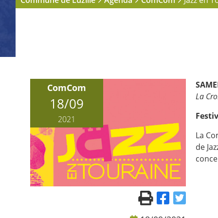
Commune de Luzillé
Agenda
ComCom
Jazz en T
SAME
ComCom
La Cro
18/09
Festiv
2021
La Co
de Jaz
conce