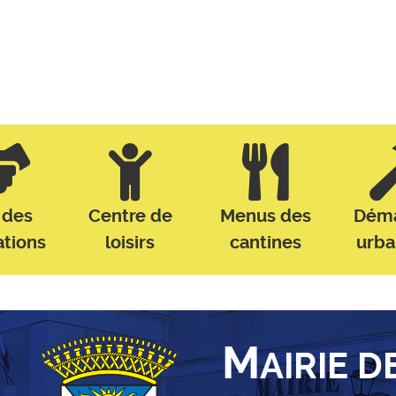
 des
Centre de
Menus des
Dém
ations
loisirs
cantines
urb
M
AIRIE D