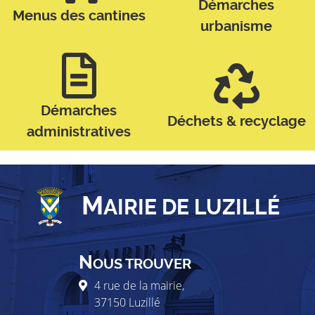
Démarches
Menus des cantines
urbanisme
Démarches
Déchets & recyclage
administratives
M
AIRIE DE LUZILLÉ
N
OUS TROUVER
4 rue de la mairie,
37150
Luzillé