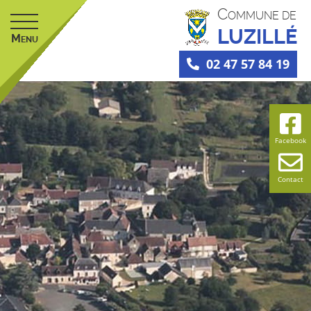
C
OMMUNE DE
LUZILLÉ
M
ENU
02 47 57 84 19
Facebook
Contact