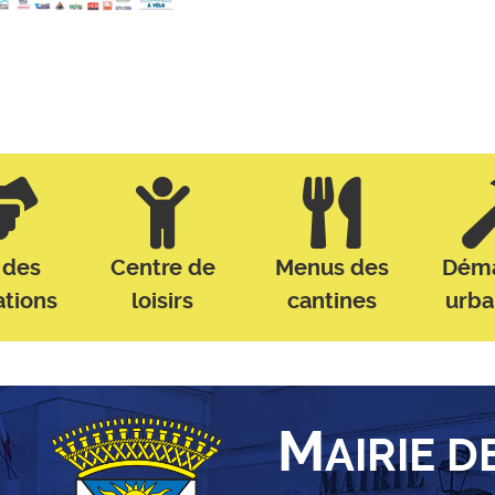
 des
Centre de
Menus des
Dém
ations
loisirs
cantines
urb
M
AIRIE D