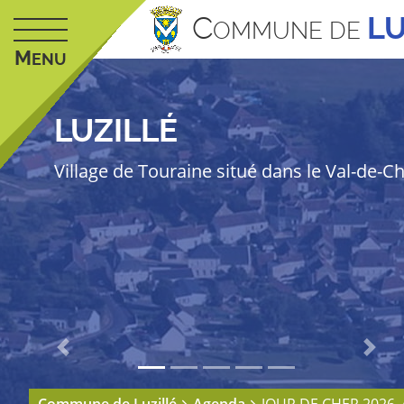
C
LU
OMMUNE DE
M
ENU
LUZILLÉ
Village de Touraine situé dans le Val-de-C
Previous
Next