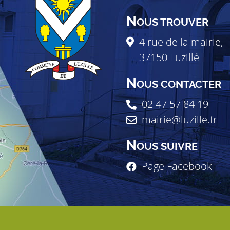
N
OUS TROUVER
4 rue de la mairie,
37150
Luzillé
N
OUS CONTACTER
02 47 57 84 19
mairie@luzille.fr
N
OUS SUIVRE
Page Facebook