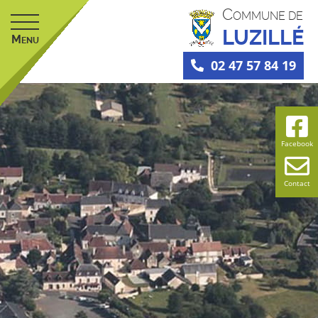
C
OMMUNE DE
LUZILLÉ
M
ENU
02 47 57 84 19
Facebook
Contact