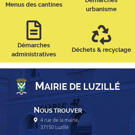
Démarches
Menus des cantines
urbanisme
Démarches
Déchets & recyclage
administratives
M
AIRIE DE LUZILLÉ
N
OUS TROUVER
4 rue de la mairie,
37150
Luzillé