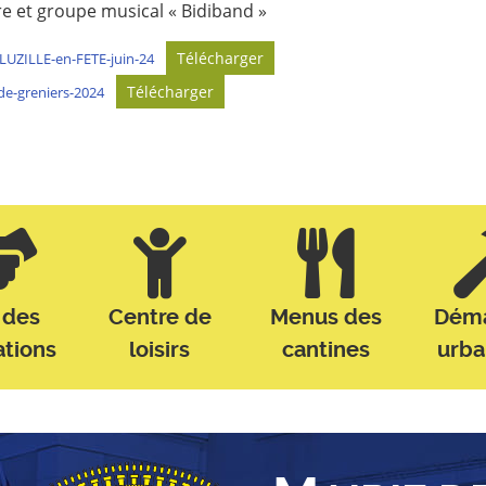
re et groupe musical « Bidiband »
Télécharger
-LUZILLE-en-FETE-juin-24
Télécharger
ide-greniers-2024
 des
Centre de
Menus des
Dém
ations
loisirs
cantines
urb