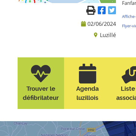
Fanfa
Affiche
02/06/2024
Flyer-v
Luzillé
Trouver le
Agenda
Liste
défibrilateur
luzillois
associ