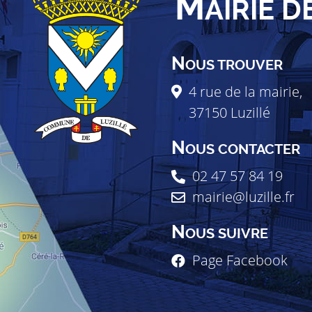
M
AIRIE D
N
OUS TROUVER
4 rue de la mairie,
37150
Luzillé
N
OUS CONTACTER
02 47 57 84 19
mairie@luzille.fr
N
OUS SUIVRE
Page Facebook