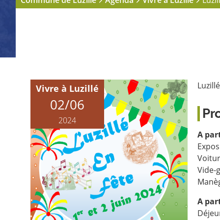
Commune de Luzillé
Agenda
Vivre à Luzillé
Luzil
Luzill
Vivre à Luzillé
02/06
Pr
2024
A part
Expos
Voitur
Vide-g
Manèg
A part
Déjeun