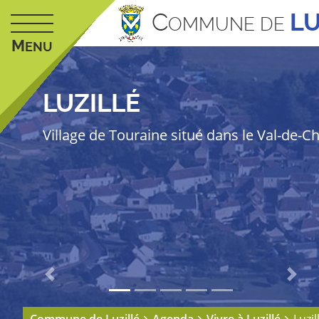
C
LU
OMMUNE DE
M
ENU
LUZILLÉ
Village de Touraine situé dans le Val-de-C
Previous
Next