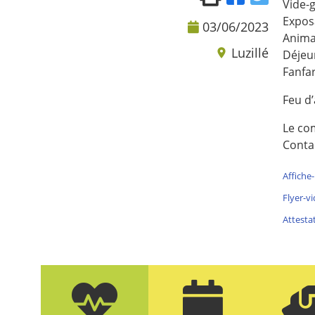
Vide-
Expos
03/06/2023
Anima
Luzillé
Déjeu
Fanfar
Feu d’
Le com
Conta
Affiche
Flyer-v
Attesta