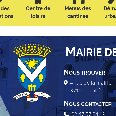
 des
Centre de
Menus des
Dém
ations
loisirs
cantines
urb
M
AIRIE D
N
OUS TROUVER
4 rue de la mairie,
37150
Luzillé
N
OUS CONTACTER
02 47 57 84 19