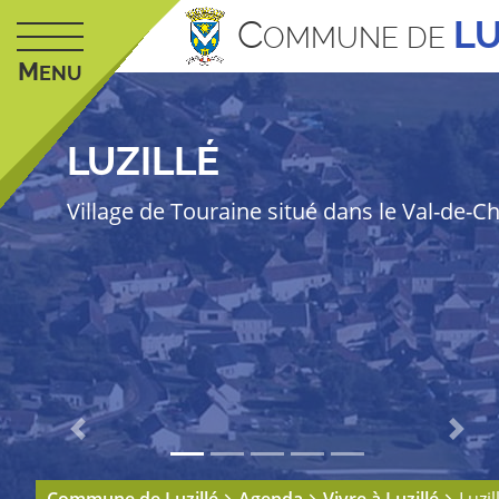
C
LU
OMMUNE DE
M
ENU
LUZILLÉ
Village de Touraine situé dans le Val-de-C
Previous
Next