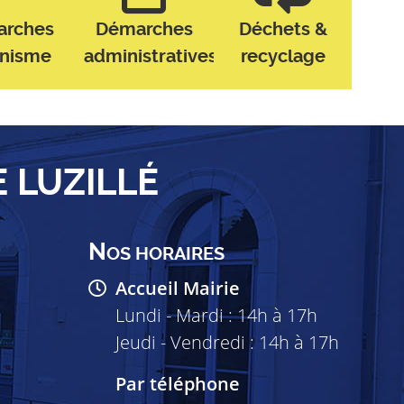
arches
Démarches
Déchets &
anisme
administratives
recyclage
E LUZILLÉ
N
OS HORAIRES
Accueil Mairie
Lundi - Mardi : 14h à 17h
Jeudi - Vendredi : 14h à 17h
Par téléphone