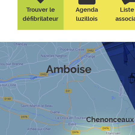
Trouver le
Agenda
Liste
défibrilateur
luzillois
associ