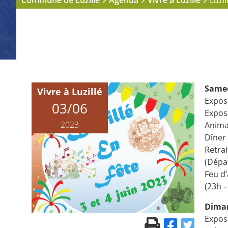
Commune de Luzillé
Agenda
Vivre à Luzillé
Luzil
Samed
Vivre à Luzillé
Expos
03/06
Expos
2023
Anima
Dîner
Retra
(Dépa
Feu d’
(23h –
Diman
Expos