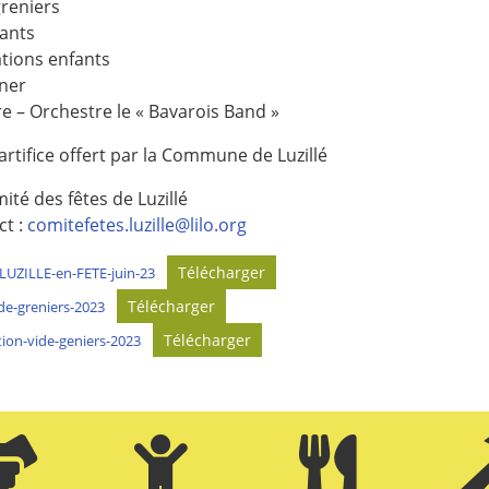
greniers
ants
tions enfants
ner
e – Orchestre le « Bavarois Band »
artifice offert par la Commune de Luzillé
ité des fêtes de Luzillé
ct :
comitefetes.luzille@lilo.org
Télécharger
-LUZILLE-en-FETE-juin-23
Télécharger
ide-greniers-2023
Télécharger
tion-vide-geniers-2023