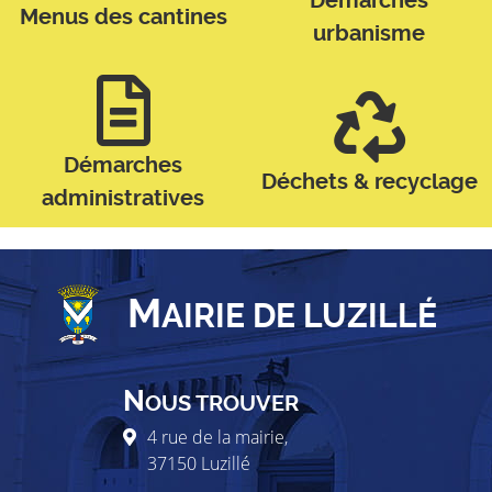
Démarches
Menus des cantines
urbanisme
Démarches
Déchets & recyclage
administratives
M
AIRIE DE LUZILLÉ
N
OUS TROUVER
4 rue de la mairie,
37150
Luzillé