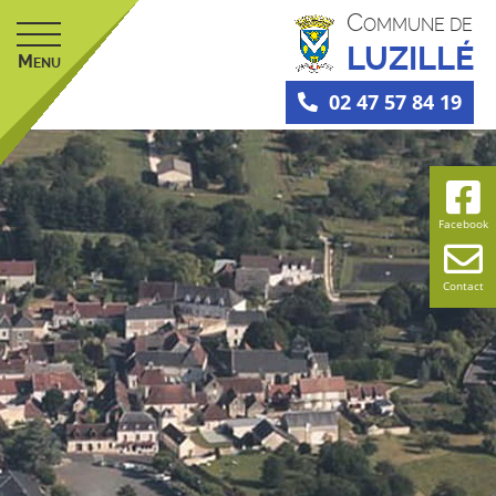
C
OMMUNE DE
LUZILLÉ
M
ENU
02 47 57 84 19
Facebook
Contact