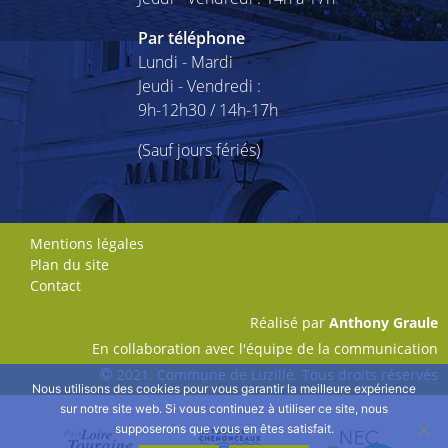
Par téléphone
Lundi - Mardi
Jeudi - Vendredi :
9h-12h30 / 14h-17h
(Sauf jours fériés)
Mentions légales
Plan du site
Contact
Réalisé par
Anthony Graule
En collaboration avec l'équipe de la communication
2021
. Commune de Luzillé. Tous droits réservés
Nous utilisons des cookies pour vous garantir la meilleure expérience
sur notre site web. Si vous continuez à utiliser ce site, nous
supposerons que vous en êtes satisfait.