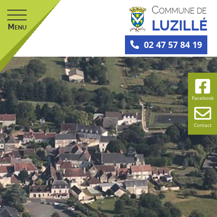
C
OMMUNE DE
LUZILLÉ
M
ENU
02 47 57 84 19
Facebook
Contact