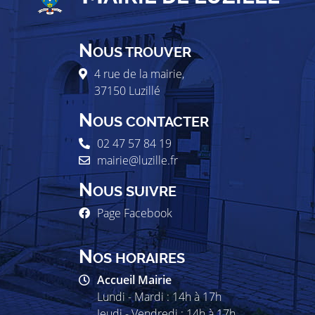
N
OUS TROUVER
4 rue de la mairie,
37150
Luzillé
N
OUS CONTACTER
02 47 57 84 19
mairie@luzille.fr
N
OUS SUIVRE
Page Facebook
N
OS HORAIRES
Accueil Mairie
Lundi - Mardi : 14h à 17h
Jeudi - Vendredi : 14h à 17h