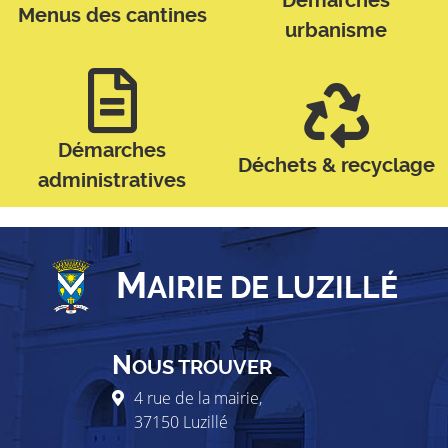
Démarches
Menus des cantines
urbanisme
Démarches
Déchets & recyclage
administratives
M
AIRIE DE LUZILLÉ
N
OUS TROUVER
4 rue de la mairie,
37150
Luzillé