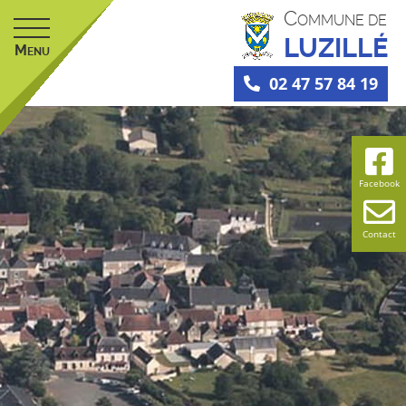
C
OMMUNE DE
LUZILLÉ
M
ENU
02 47 57 84 19
Facebook
Contact