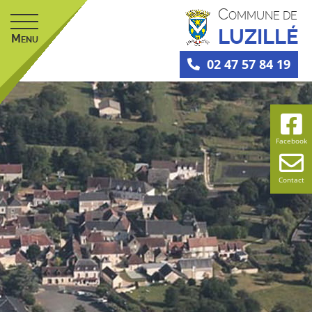
C
OMMUNE DE
LUZILLÉ
M
ENU
02 47 57 84 19
Facebook
Contact