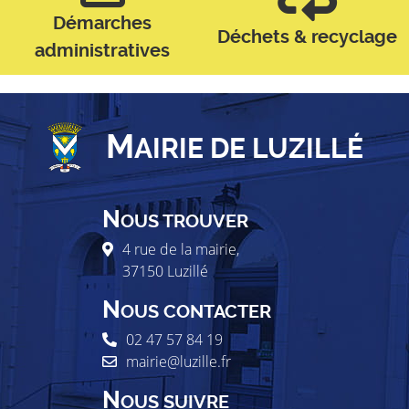
Démarches
Déchets & recyclage
administratives
M
AIRIE DE LUZILLÉ
N
OUS TROUVER
4 rue de la mairie,
37150
Luzillé
N
OUS CONTACTER
02 47 57 84 19
mairie@luzille.fr
N
OUS SUIVRE