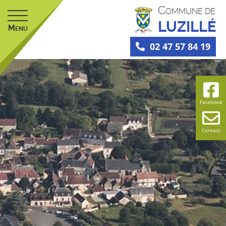
C
OMMUNE DE
LUZILLÉ
M
ENU
02 47 57 84 19
Facebook
Contact