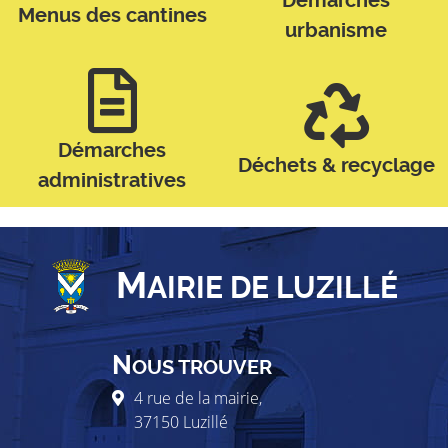
Démarches
Menus des cantines
urbanisme
Démarches
Déchets & recyclage
administratives
M
AIRIE DE LUZILLÉ
N
OUS TROUVER
4 rue de la mairie,
37150
Luzillé