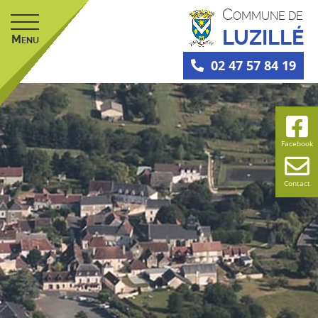
C
OMMUNE DE
LUZILLÉ
M
ENU
02 47 57 84 19
Facebook
Contact