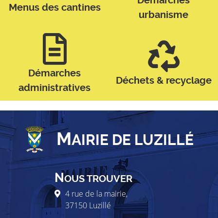
Démarches
Menus des cantines
urbanisme
Démarches
Déchets & recyclage
administratives
M
AIRIE DE LUZILLÉ
N
OUS TROUVER
4 rue de la mairie,
37150
Luzillé