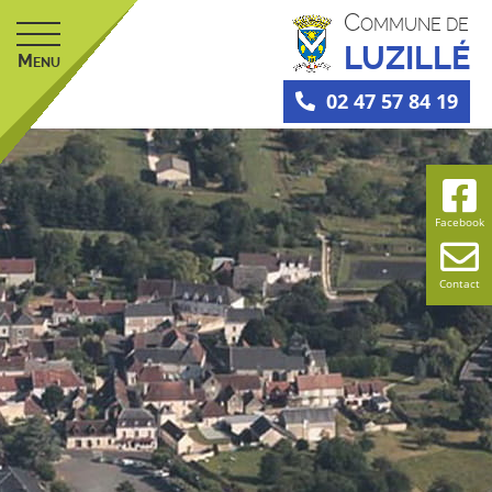
C
OMMUNE DE
LUZILLÉ
M
ENU
02 47 57 84 19
Facebook
Contact