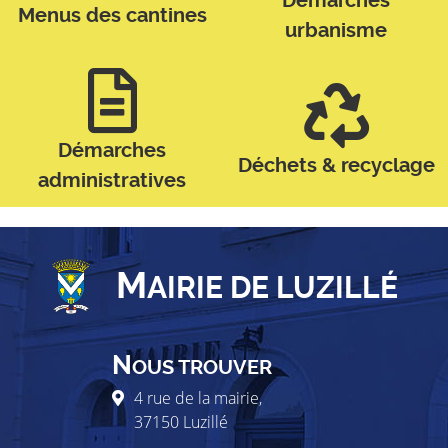
Démarches
Menus des cantines
urbanisme
Démarches
Déchets & recyclage
administratives
M
AIRIE DE LUZILLÉ
N
OUS TROUVER
4 rue de la mairie,
37150
Luzillé