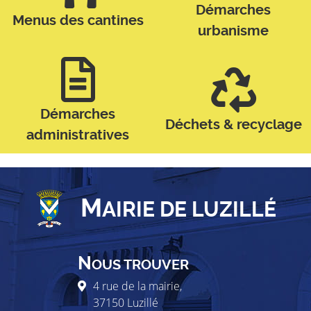
Démarches
Menus des cantines
urbanisme
Démarches
Déchets & recyclage
administratives
M
AIRIE DE LUZILLÉ
N
OUS TROUVER
4 rue de la mairie,
37150
Luzillé