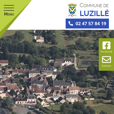
C
OMMUNE DE
LUZILLÉ
M
ENU
02 47 57 84 19
Facebook
Contact