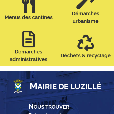
Démarches
Menus des cantines
urbanisme
Démarches
Déchets & recyclage
administratives
M
AIRIE DE LUZILLÉ
N
OUS TROUVER