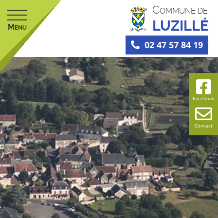
C
OMMUNE DE
LUZILLÉ
M
ENU
02 47 57 84 19
Facebook
Contact