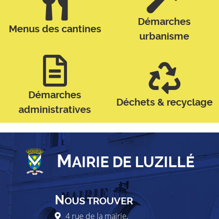
Démarches
Menus des cantines
urbanisme
Démarches
Déchets & recyclage
administratives
M
AIRIE DE LUZILLÉ
N
OUS TROUVER
4 rue de la mairie,