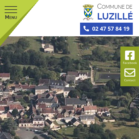
C
OMMUNE DE
LUZILLÉ
M
ENU
02 47 57 84 19
Facebook
Contact