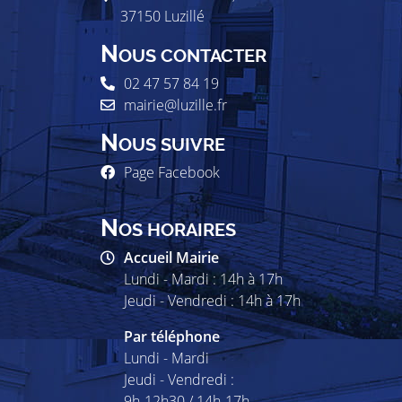
37150
Luzillé
N
OUS CONTACTER
02 47 57 84 19
mairie@luzille.fr
N
OUS SUIVRE
Page Facebook
N
OS HORAIRES
Accueil Mairie
Lundi - Mardi : 14h à 17h
Jeudi - Vendredi : 14h à 17h
Par téléphone
Lundi - Mardi
Jeudi - Vendredi :
9h-12h30 / 14h-17h