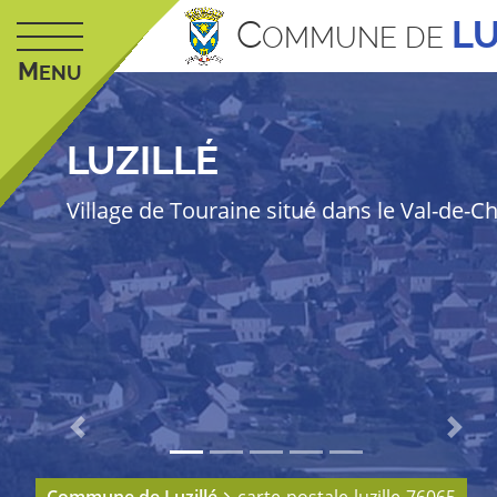
C
LU
OMMUNE DE
M
ENU
LUZILLÉ
Village de Touraine situé dans le Val-de-C
Previous
Next