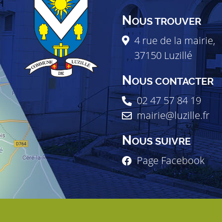
N
OUS TROUVER
4 rue de la mairie,
37150
Luzillé
N
OUS CONTACTER
02 47 57 84 19
mairie@luzille.fr
N
OUS SUIVRE
Page Facebook