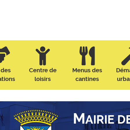
 des
Centre de
Menus des
Dém
ations
loisirs
cantines
urb
M
AIRIE D