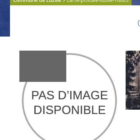
Commune de Luzillé
carte-postale-luzille-76065