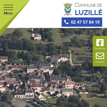
C
OMMUNE DE
LUZILLÉ
M
ENU
02 47 57 84 19
Facebook
Contact