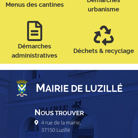
Démarches
Menus des cantines
urbanisme
Démarches
Déchets & recyclage
administratives
M
AIRIE DE LUZILLÉ
N
OUS TROUVER
4 rue de la mairie,
37150
Luzillé